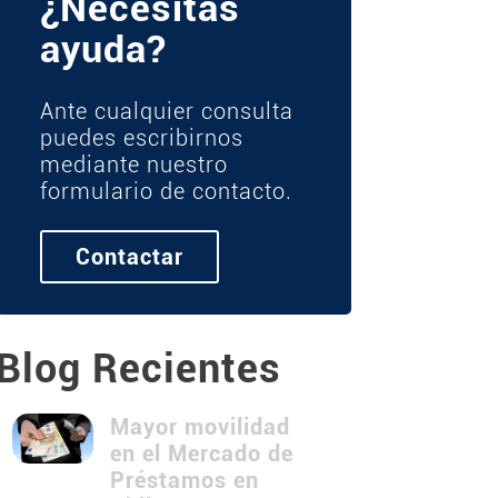
¿Necesitas
ayuda?
Ante cualquier consulta
puedes escribirnos
mediante nuestro
formulario de contacto.
Contactar
Blog Recientes
Mayor movilidad
en el Mercado de
Préstamos en