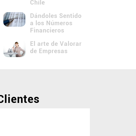
Chile
Dándoles Sentido
a los Números
Financieros
El arte de Valorar
de Empresas
Clientes