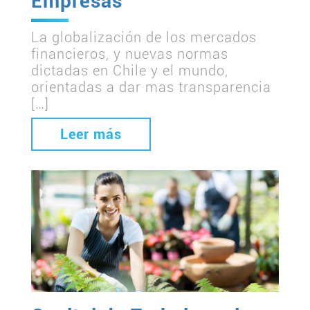
Empresas
La globalización de los mercados
financieros, y nuevas normas
dictadas en Chile y el mundo,
orientadas a dar mas transparencia
[…]
Leer más