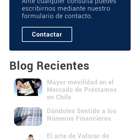
Ante cualquier consulta puedes
escribirnos mediante nuestro
formulario de contacto.
Contactar
Blog Recientes
Mayor movilidad en el
Mercado de Préstamos
en Chile
Dándoles Sentido a los
Números Financieros
El arte de Valorar de